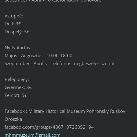
Vstupné:
Deti: 3€
Dospelý: 5€
Nyitvatartás:
Május - Augusztus - 10:00-18:00
Szeptember - Április - Telefonos megbeszélés szerint
Belépőjegy:
Gyermek: 3€
Felnőtt: 5€
Facebook : Military Historical Museum Pohronský Ruskov-
Oroszka
facebook.com/groups/406710726052194
mhmmuzeu
m@gmail.
com