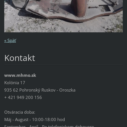
« Späť
Kontakt
www.mhmo.sk
Kolónia 17
935 62 Pohronský Ruskov - Oroszka
+ 421 949 200 156
Otváracia doba:
Máj - August - 10:00-18:00 hod
September - Apríl - Po telefonickom dohovore