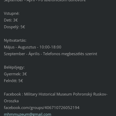
Vstupné:
Deti: 3€
Dospelý: 5€
Nyitvatartás:
Május - Augusztus - 10:00-18:00
Szeptember - Április - Telefonos megbeszélés szerint
Belépőjegy:
Gyermek: 3€
Felnőtt: 5€
Facebook : Military Historical Museum Pohronský Ruskov-
Oroszka
facebook.com/groups/406710726052194
mhmmuzeu
m@gmail.
com