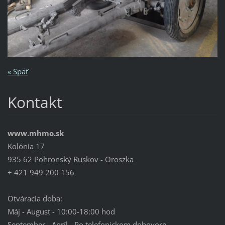
« Späť
Kontakt
www.mhmo.sk
Kolónia 17
935 62 Pohronský Ruskov - Oroszka
+ 421 949 200 156
Otváracia doba:
Máj - August - 10:00-18:00 hod
September - Apríl - Po telefonickom dohovore