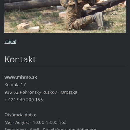
« Späť
Kontakt
www.mhmo.sk
Kolónia 17
935 62 Pohronský Ruskov - Oroszka
+ 421 949 200 156
Otváracia doba:
Máj - August - 10:00-18:00 hod
September - Apríl - Po telefonickom dohovore