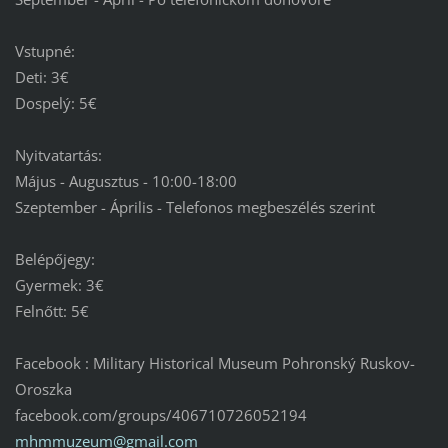
Vstupné:
Deti: 3€
Dospelý: 5€
Nyitvatartás:
Május - Augusztus - 10:00-18:00
Szeptember - Április - Telefonos megbeszélés szerint
Belépőjegy:
Gyermek: 3€
Felnőtt: 5€
Facebook : Military Historical Museum Pohronský Ruskov-
Oroszka
facebook.com/groups/406710726052194
mhmmuzeu
m@gmail.
com