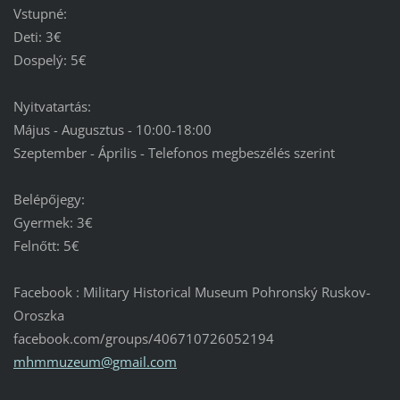
Vstupné:
Deti: 3€
Dospelý: 5€
Nyitvatartás:
Május - Augusztus - 10:00-18:00
Szeptember - Április - Telefonos megbeszélés szerint
Belépőjegy:
Gyermek: 3€
Felnőtt: 5€
Facebook : Military Historical Museum Pohronský Ruskov-
Oroszka
facebook.com/groups/406710726052194
mhmmuzeu
m@gmail.
com