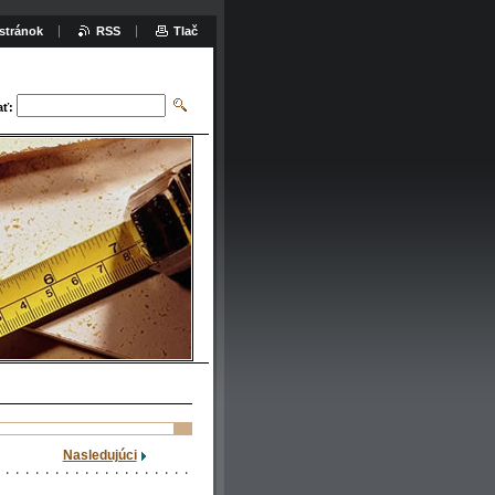
stránok
RSS
Tlač
ať:
Nasledujúci