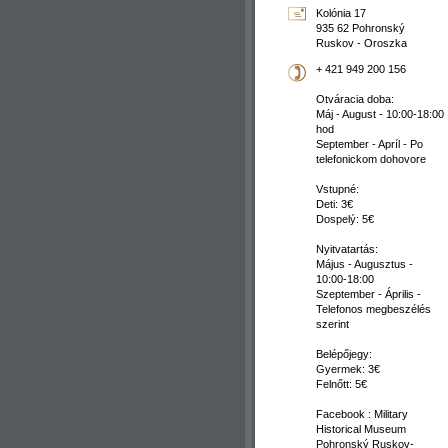
Kolónia 17
935 62 Pohronský
Ruskov - Oroszka
+ 421 949 200 156
Otváracia doba:
Máj - August - 10:00-18:00
hod
September - Apríl - Po
telefonickom dohovore
Vstupné:
Deti: 3€
Dospelý: 5€
Nyitvatartás:
Május - Augusztus -
10:00-18:00
Szeptember - Április -
Telefonos megbeszélés
szerint
Belépőjegy:
Gyermek: 3€
Felnőtt: 5€
Facebook : Military
Historical Museum
Pohronský Ruskov-