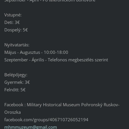
Vstupné:
Deti: 3€
Dospelý: 5€
Nyitvatartás:
Május - Augusztus - 10:00-18:00
Szeptember - Április - Telefonos megbeszélés szerint
Belépőjegy:
Gyermek: 3€
Felnőtt: 5€
Facebook : Military Historical Museum Pohronský Ruskov-
Oroszka
facebook.com/groups/406710726052194
mhmmuzeu
m@gmail.
com