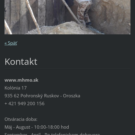
« Späť
Kontakt
www.mhmo.sk
Kolónia 17
935 62 Pohronský Ruskov - Oroszka
+ 421 949 200 156
Otváracia doba:
Máj - August - 10:00-18:00 hod
September - Apríl - Po telefonickom dohovore