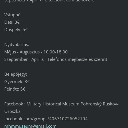
Vstupné:
Deti: 3€
Dospelý: 5€
Nyitvatartás:
Május - Augusztus - 10:00-18:00
Szeptember - Április - Telefonos megbeszélés szerint
Belépőjegy:
Gyermek: 3€
Felnőtt: 5€
Facebook : Military Historical Museum Pohronský Ruskov-
Oroszka
facebook.com/groups/406710726052194
mhmmuzeu
m@gmail.
com