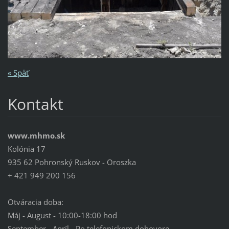
« Späť
Kontakt
www.mhmo.sk
Kolónia 17
935 62 Pohronský Ruskov - Oroszka
+ 421 949 200 156
Otváracia doba:
Máj - August - 10:00-18:00 hod
September - Apríl - Po telefonickom dohovore