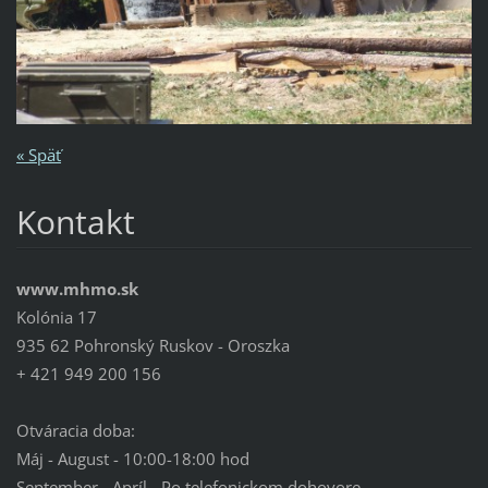
« Späť
Kontakt
www.mhmo.sk
Kolónia 17
935 62 Pohronský Ruskov - Oroszka
+ 421 949 200 156
Otváracia doba:
Máj - August - 10:00-18:00 hod
September - Apríl - Po telefonickom dohovore