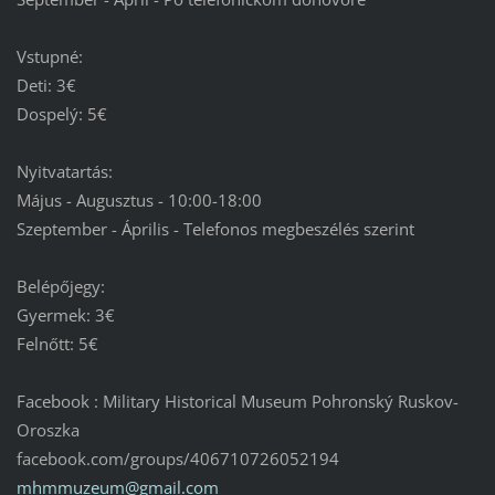
Vstupné:
Deti: 3€
Dospelý: 5€
Nyitvatartás:
Május - Augusztus - 10:00-18:00
Szeptember - Április - Telefonos megbeszélés szerint
Belépőjegy:
Gyermek: 3€
Felnőtt: 5€
Facebook : Military Historical Museum Pohronský Ruskov-
Oroszka
facebook.com/groups/406710726052194
mhmmuzeu
m@gmail.
com