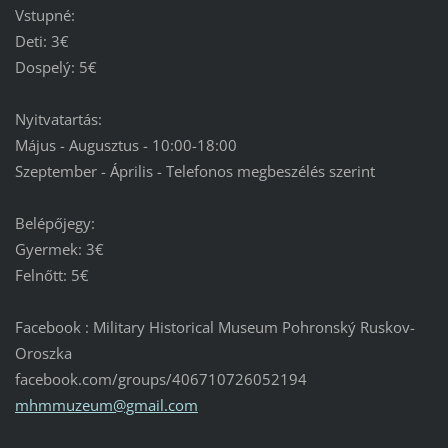
Vstupné:
Deti: 3€
Dospelý: 5€
Nyitvatartás:
Május - Augusztus - 10:00-18:00
Szeptember - Április - Telefonos megbeszélés szerint
Belépőjegy:
Gyermek: 3€
Felnőtt: 5€
Facebook : Military Historical Museum Pohronský Ruskov-
Oroszka
facebook.com/groups/406710726052194
mhmmuzeu
m@gmail.
com