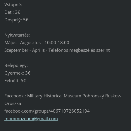
Vstupné:
Deti: 3€
Dospelý: 5€
Nyitvatartás:
Május - Augusztus - 10:00-18:00
Szeptember - Április - Telefonos megbeszélés szerint
Belépőjegy:
Gyermek: 3€
Felnőtt: 5€
Facebook : Military Historical Museum Pohronský Ruskov-
Oroszka
facebook.com/groups/406710726052194
mhmmuzeu
m@gmail.
com