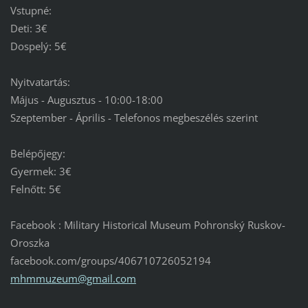
Vstupné:
Deti: 3€
Dospelý: 5€
Nyitvatartás:
Május - Augusztus - 10:00-18:00
Szeptember - Április - Telefonos megbeszélés szerint
Belépőjegy:
Gyermek: 3€
Felnőtt: 5€
Facebook : Military Historical Museum Pohronský Ruskov-
Oroszka
facebook.com/groups/406710726052194
mhmmuzeu
m@gmail.
com