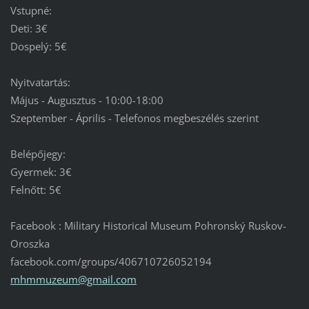
Vstupné:
Deti: 3€
Dospelý: 5€
Nyitvatartás:
Május - Augusztus - 10:00-18:00
Szeptember - Április - Telefonos megbeszélés szerint
Belépőjegy:
Gyermek: 3€
Felnőtt: 5€
Facebook : Military Historical Museum Pohronský Ruskov-
Oroszka
facebook.com/groups/406710726052194
mhmmuzeu
m@gmail.
com