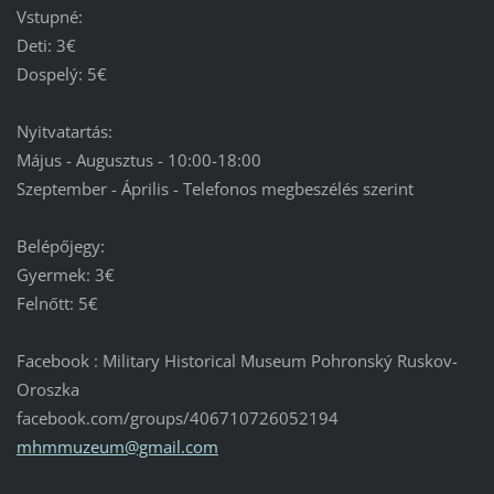
Vstupné:
Deti: 3€
Dospelý: 5€
Nyitvatartás:
Május - Augusztus - 10:00-18:00
Szeptember - Április - Telefonos megbeszélés szerint
Belépőjegy:
Gyermek: 3€
Felnőtt: 5€
Facebook : Military Historical Museum Pohronský Ruskov-
Oroszka
facebook.com/groups/406710726052194
mhmmuzeu
m@gmail.
com