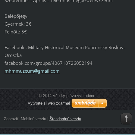
Szeptember - Április - Telefonos megbeszélés szerint
Belépőjegy:
Gyermek: 3€
Felnőtt: 5€
Facebook : Military Historical Museum Pohronský Ruskov-
Oroszka
facebook.com/groups/406710726052194
mhmmuzeu
m@gmail.
com
© 2014 Všetky práva vyhradené.
Vytvorte si web zdarma!
Zobraziť:
Mobilnú verziu
|
Štandardnú verziu