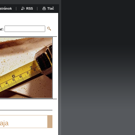
stránok
RSS
Tlač
ať:
aja