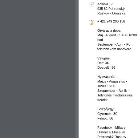
Kolónia 17
935 62 Pohronský
Ruskov - Oroszka
+ 421 949 200 156
Otváracia doba:
Máj - August - 10:00-18:00
hod
September - Apríl - Po
telefonickom dohovore
Vstupné:
Deti: 3€
Dospelý: 5€
Nyitvatartás:
Május - Augusztus -
10:00-18:00
Szeptember - Április -
Telefonos megbeszélés
szerint
Belépőjegy:
Gyermek: 3€
Felnőtt: 5€
Facebook : Military
Historical Museum
Pohronský Ruskov-