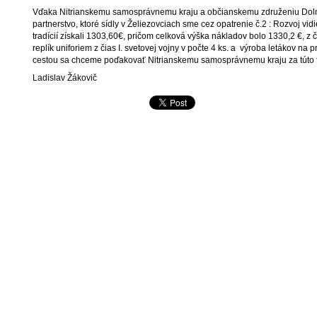
Vďaka Nitrianskemu samosprávnemu kraju a občianskemu združeniu Dol
partnerstvo, ktoré sídly v Želiezovciach sme cez opatrenie č.2 : Rozvoj vi
tradícií získali 1303,60€, pričom celková výška nákladov bolo 1330,2 €, z 
replík uniforiem z čias I. svetovej vojny v počte 4 ks. a výroba letákov na
cestou sa chceme poďakovať Nitrianskemu samosprávnemu kraju za túto
Ladislav Žákovič