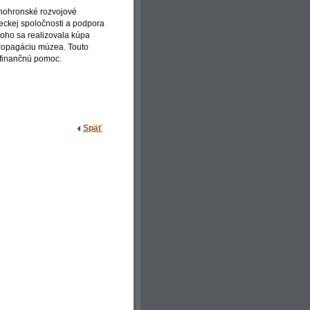
nohronské rozvojové
dieckej spoločnosti a podpora
čoho sa realizovala kúpa
 propagáciu múzea. Touto
 finančnú pomoc.
Späť