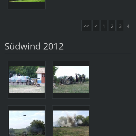
<<
<
1
2
3
4
Südwind 2012