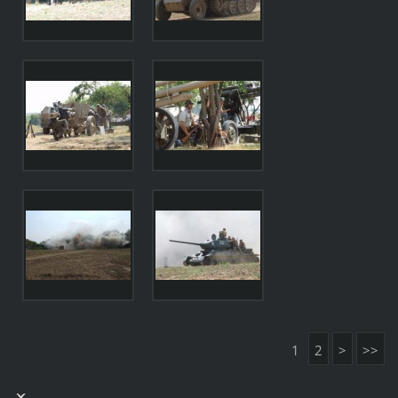
1
2
>
>>