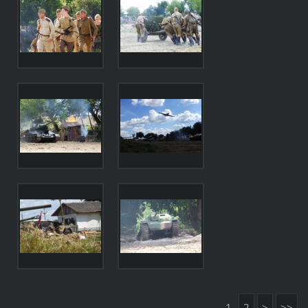
1
2
>
>>