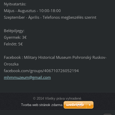
Nyitvatartás:
Május - Augusztus - 10:00-18:00
Szeptember - Április - Telefonos megbeszélés szerint
Belépőjegy:
Gyermek: 3€
Felnőtt: 5€
Facebook : Military Historical Museum Pohronský Ruskov-
Oroszka
facebook.com/groups/406710726052194
mhmmuzeu
m@gmail.
com
© 2014 Všetky práva vyhradené.
Tvorba web stránok zdarma