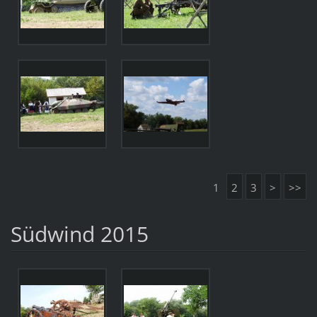
1
2
3
>
>>
Südwind 2015