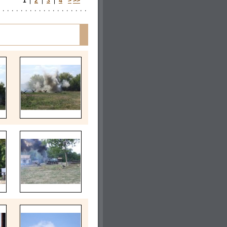
1
|
2
|
3
|
4
>
>>