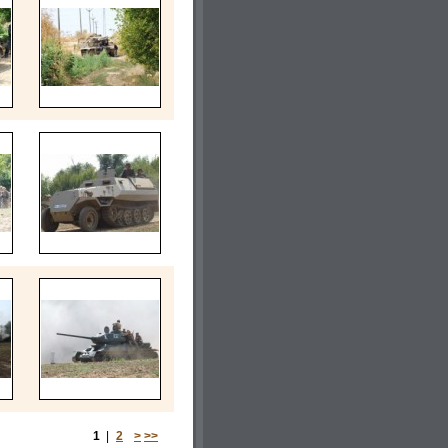
1
|
2
>
>>