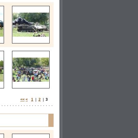
<<
<
1
|
2
|
3