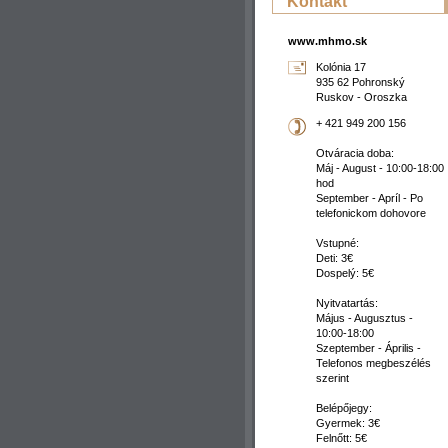
Kontakt
www.mhmo.sk
Kolónia 17
935 62 Pohronský
Ruskov - Oroszka
+ 421 949 200 156
Otváracia doba:
Máj - August - 10:00-18:00
hod
September - Apríl - Po
telefonickom dohovore
Vstupné:
Deti: 3€
Dospelý: 5€
Nyitvatartás:
Május - Augusztus -
10:00-18:00
Szeptember - Április -
Telefonos megbeszélés
szerint
Belépőjegy:
Gyermek: 3€
Felnőtt: 5€