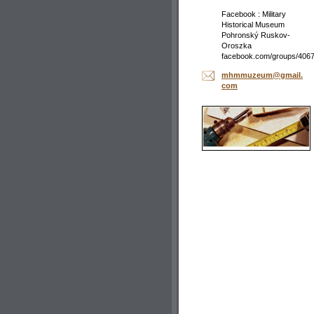
Facebook : Military
Historical Museum
Pohronský Ruskov-
Oroszka
facebook.com/groups/406
mhmmuzeu
m@gmail.
com