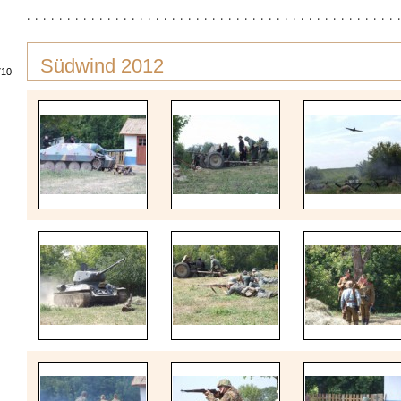
Südwind 2012
710726052194