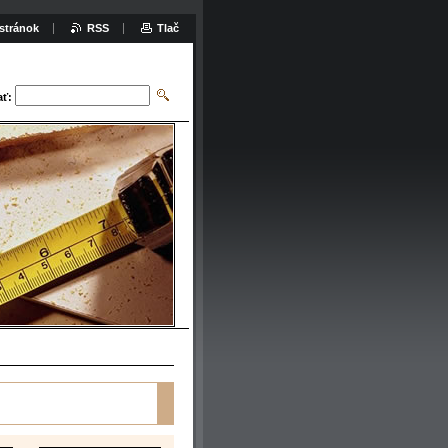
stránok
RSS
Tlač
ať: