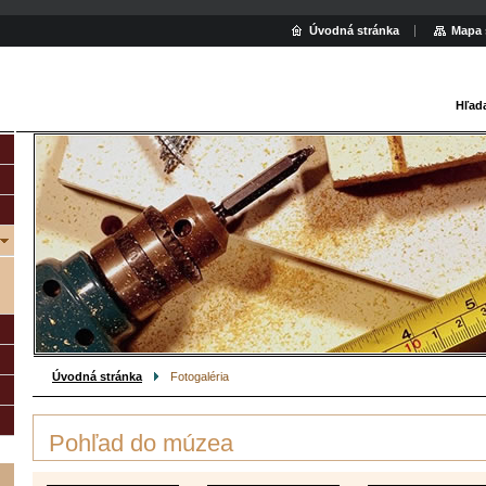
Úvodná stránka
Mapa 
Hľad
Úvodná stránka
Fotogaléria
Pohľad do múzea