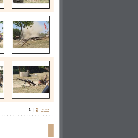
1
|
2
>
>>